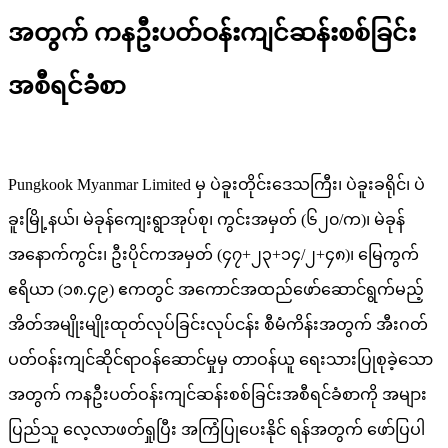
အတွက် ကနဦးပတ်ဝန်းကျင်ဆန်းစစ်ခြင်း
အစီရင်ခံစာ
Pungkook Myanmar Limited မှ ပဲခူးတိုင်းဒေသကြီး၊ ပဲခူးခရိုင်၊ ပဲ
ခူးမြို့နယ်၊ မဲခုန်ကျေးရွာအုပ်စု၊ ကွင်းအမှတ် (၆၂၀/က)၊ မဲခုန်
အနောက်ကွင်း၊ ဦးပိုင်ကအမှတ် (၄၇+၂၃+၁၄/၂+၄၈)၊ မြေကွက်
ဧရိယာ (၁၈.၄၉) ဧကတွင် အကောင်အထည်ဖော်ဆောင်ရွက်မည့်
အိတ်အမျိုးမျိုးထုတ်လုပ်ခြင်းလုပ်ငန်း စီမံကိန်းအတွက် အီးဂတ်
ပတ်ဝန်းကျင်ဆိုင်ရာဝန်ဆောင်မှုမှ တာဝန်ယူ ရေးသားပြုစုခဲ့သော
အတွက် ကနဦးပတ်ဝန်းကျင်ဆန်းစစ်ခြင်းအစီရင်ခံစာကို အများ
ပြည်သူ လေ့လာဖတ်ရှုပြီး အကြံပြုပေးနိုင် ရန်အတွက် ဖော်ပြပါ