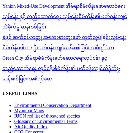
Yankin Mixed-Use Development အိမ်ရာစီမံကိန်းဖော်ဆောင်ရေး
လုပ်ငန်း နှင့် တည်ဆောက်ရေး လုပ်ငန်းစီမံကိန်း၏ ပတ်ဝန်းကျင်
ထိခိုက်မှု ဆန်းစစ်ခြင်း
ခဲနှင့် ဆက်စပ်သတ္တု အသေးစားတူးဖော် ထုတ်လုပ်ခြင်းလုပ်ငန်း
စီမံကိန်း၏ ကနဦးပတ်ဝန်းကျင်ဆန်းစစ်ခြင်း အစီရင်ခံစာ
Green City အိမ်ရာစီမံကိန်းဖော်ဆောင်ရေးလုပ်ငန်း နှင့်
တည်ဆောက်ရေး လုပ်ငန်းစီမံကိန်း၏ ပတ်ဝန်းကျင်ထိခိုက်မှု
ဆန်းစစ်ခြင်း အစီရင်ခံစာ
USEFUL LINKS
Environmental Conservation Department
Myanmar Maps
IUCN red list of threatened species
Glossary of Environmental Terms
Air Quality Index
CO2 Converter