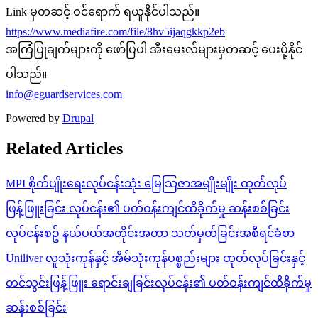
Link မှတဆင့် ဝင်ရောက် ရယူနိုင်ပါသည်။
https://www.mediafire.com/file/8hv5ijaqgkkp2eb
အကြံပြုချက်များကို ဖော်ပြပါ အီးမေးလ်များမှတဆင့် ပေးပို့နိုင်
ပါသည်။
info@eguardservices.com
Powered by
Drupal
Related Articles
MPI စိုက်ပျိုးရေးလုပ်ငန်းသုံး မြေသြဇာအမျိုးမျိုး ထုတ်လုပ်
ဖြန့်ဖြူးခြင်း လုပ်ငန်း၏ ပတ်ဝန်းကျင်ထိခိုက်မှု ဆန်းစစ်ခြင်း
လုပ်ငန်းစဥ် နယ်ပယ်အတိုင်းအတာ သတ်မှတ်ခြင်းအစီရင်ခံစာ
Uniliver လူသုံးကုန်နှင့် အိမ်သုံးကုန်ပစ္စည်းများ ထုတ်လုပ်ခြင်းနှင့်
တင်သွင်းဖြန့်ဖြူး ရောင်းချခြင်းလုပ်ငန်း၏ ပတ်ဝန်းကျင်ထိခိုက်မှု
ဆန်းစစ်ခြင်း