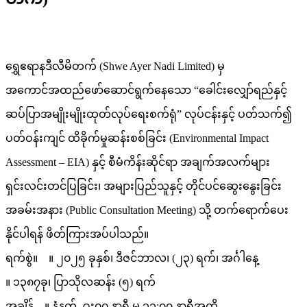
ရွှေဧရာနဒီလီမိတက် (Shwe Ayer Nadi Limited) မှ
အကောင်အထည်ဖော်ဆောင်ရွက်နေသော “ခေါင်းလျှော်ရည်နှင့်
ဆပ်ပြာအမျိုးမျိုးထုတ်လုပ်ရေးစက်ရုံ” လုပ်ငန်းနှင့် ပတ်သက်၍
ပတ်ဝန်းကျင် ထိခိုက်မှုဆန်းစစ်ခြင်း (Environmental Impact
Assessment – EIA) နှင့် စီမံကိန်းဆိုင်ရာ အချက်အလက်များ
ရှင်းလင်းတင်ပြခြင်း၊ အများပြည်သူနှင့် တိုင်ပင်ဆွေးနွေးခြင်း
အခမ်းအနား (Public Consultation Meeting) သို့ တက်ရောက်ပေး
နိုင်ပါရန် ဖိတ်ကြားအပ်ပါသည်။
ရက်စွဲ။ ။ ၂၀၂၅ ခုနှစ်၊ ဒီဇင်ဘာလ၊ (၂၃) ရက်၊ အင်္ဂါနေ့
။ ၁၃၈၇ခု၊ ပြာသိုလဆန်း (၅) ရက်
အချိန် ။ နံနက် ၉း၀၀ နာရီ မှ ၁၁:၀၀ နာရီအထိ