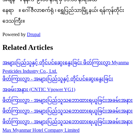
နေရာ ။ ဂေါ်ဇီလာစက်ရုံ ၊ ရွှေပြည်သာမြို့နယ်၊ ရန်ကုန်တိုင်း
ဒေသကြီး။
Powered by
Drupal
Related Articles
အများပြည်သူနှင့် တိုင်ပင်ဆွေးနွေးခြင်း ဖိတ်ကြားလွှာ Myanma
Pesticides Industry Co., Ltd.
ဖိတ်ကြားလွှာ - အများပြည်သူနှင့် တိုင်ပင်ဆွေးနွေးခြင်း
အခမ်းအနား (CNTIC Vpower YG1)
ဖိတ်ကြားလွှာ - အများပြည်သူသဘောထားရယူခြင်းအခမ်းအနား
ဖိတ်ကြားလွှာ - အများပြည်သူသဘောထားရယူခြင်းအခမ်းအနား
ဖိတ်ကြားလွှာ - အများပြည်သူသဘောထားရယူခြင်းအခမ်းအနား
Max Myanmar Hotel Company Limited