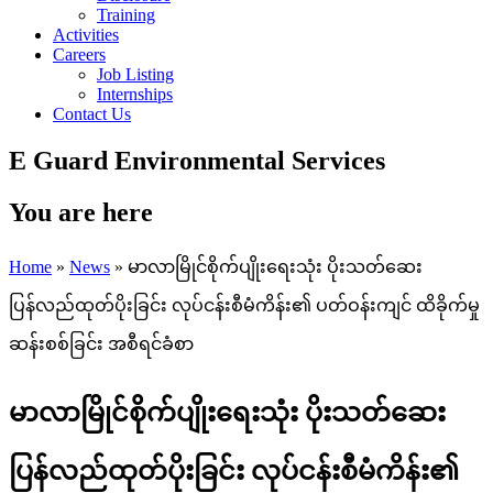
Training
Activities
Careers
Job Listing
Internships
Contact Us
E Guard Environmental Services
You are here
Home
»
News
» မာလာမြိုင်စိုက်ပျိုးရေးသုံး ပိုးသတ်ဆေး
ပြန်လည်ထုတ်ပိုးခြင်း လုပ်ငန်းစီမံကိန်း၏ ပတ်ဝန်းကျင် ထိခိုက်မှု
ဆန်းစစ်ခြင်း အစီရင်ခံစာ
မာလာမြိုင်စိုက်ပျိုးရေးသုံး ပိုးသတ်ဆေး
ပြန်လည်ထုတ်ပိုးခြင်း လုပ်ငန်းစီမံကိန်း၏