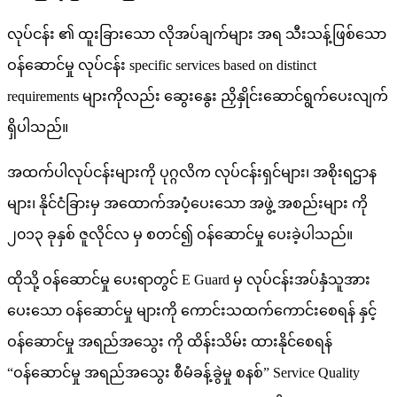
လုပ်ငန်း ၏ ထူးခြားသော လိုအပ်ချက်များ အရ သီးသန့်ဖြစ်သော
ဝန်ဆောင်မှု လုပ်ငန်း specific services based on distinct
requirements များကိုလည်း ဆွေးနွေး ညှိနှိုင်းဆောင်ရွက်ပေးလျက်
ရှိပါသည်။
အထက်ပါလုပ်ငန်းများကို ပုဂ္ဂလိက လုပ်ငန်းရှင်များ၊ အစိုးရဌာန
များ၊ နိုင်ငံခြားမှ အထောက်အပံ့ပေးသော အဖွဲ့ အစည်းများ ကို
၂၀၁၃ ခုနှစ် ဇူလိုင်လ မှ စတင်၍ ဝန်ဆောင်မှု ပေးခဲ့ပါသည်။
ထိုသို့ ဝန်ဆောင်မှု ပေးရာတွင် E Guard မှ လုပ်ငန်းအပ်နှံသူအား
ပေးသော ဝန်ဆောင်မှု များကို ကောင်းသထက်ကောင်းစေရန် နှင့်
ဝန်ဆောင်မှု အရည်အသွေး ကို ထိန်းသိမ်း ထားနိုင်စေရန်
“ဝန်ဆောင်မှု အရည်အသွေး စီမံခန့်ခွဲမှု စနစ်” Service Quality