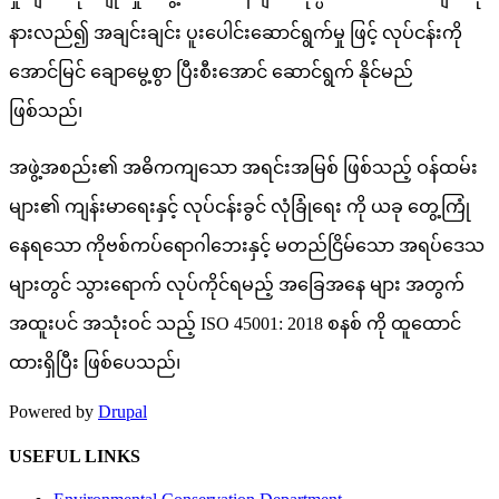
နားလည်၍ အချင်းချင်း ပူးပေါင်းဆောင်ရွက်မှု ဖြင့် လုပ်ငန်းကို
အောင်မြင် ချောမွေ့စွာ ပြီးစီးအောင် ဆောင်ရွက် နိုင်မည်
ဖြစ်သည်၊
အဖွဲ့အစည်း၏ အဓိကကျသော အရင်းအမြစ် ဖြစ်သည့် ဝန်ထမ်း
များ၏ ကျန်းမာရေးနှင့် လုပ်ငန်းခွင် လုံခြုံရေး ကို ယခု တွေ့ကြုံ
နေရသော ကိုဗစ်ကပ်ရော​ဂါဘေးနှင့် မတည်ငြိမ်သော အရပ်ဒေသ
များတွင် သွားရောက် လုပ်ကိုင်ရမည့် အခြေအနေ များ အတွက်
အထူးပင် အသုံးဝင် သည့် ISO 45001: 2018 စနစ် ကို ထူထောင်
ထားရှိပြီး ဖြစ်ပေသည်၊
Powered by
Drupal
USEFUL LINKS