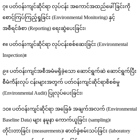
၇။ ပတ်ဝန်းကျင်ဆိုင်ရာ လုပ်ငန်း အကောင်အထည်ဖေါ် ခြင်းကို
စောင့်ကြပ်ကြည့်ရှုခြင်း (Environmental Monitoring) နှင့်
အစီရင်ခံစာ (Reporting) ရေးဆွဲပေးခြင်း၊
၈။ ပတ်ဝန်းကျင်ဆိုင်ရာ လုပ်ငန်းစစ်ဆေးခြင်း (Environmental
Inspection)။
၉။ ပတ်ဝန်းကျင်အစီအမံမရှိခဲ့သော ဆောင်ရွက်ဆဲ ဆောင်ရွက်ပြီး
စီမံကိန်းလုပ် ငန်းများအတွက် ပတ်ဝန်းကျင်ဆိုင်ရာစိစစ်မှု
(Environmental Audit) ပြုလုပ်ပေးခြင်း၊
၁၀။ ပတ်ဝန်းကျင်ဆိုင်ရာ အခြေခံ အချက်အလက် (Environmental
Baseline Data) များ နမူနာ ကောက်ယူခြင်း (sampling)၊
တိုင်းတာခြင်း (measurements)၊ ဓာတ်ခွဲစမ်းသပ်ခြင်း (laboratory