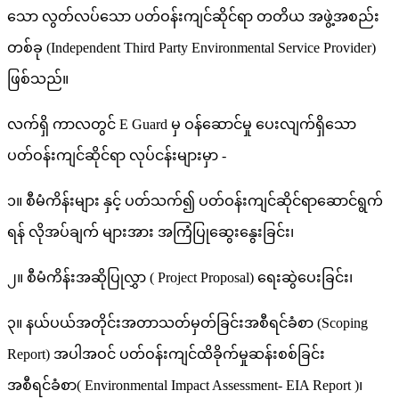
သော လွတ်လပ်သော ပတ်ဝန်းကျင်ဆိုင်ရာ တတိယ အဖွဲ့အစည်း
တစ်ခု (Independent Third Party Environmental Service Provider)
ဖြစ်သည်။
လက်ရှိ ကာလတွင် E Guard မှ ဝန်ဆောင်မှု ပေးလျက်ရှိသော
ပတ်ဝန်းကျင်ဆိုင်ရာ လုပ်ငန်းများမှာ -
၁။ စီမံကိန်းများ နှင့် ပတ်သက်၍ ပတ်ဝန်းကျင်ဆိုင်ရာဆောင်ရွက်
ရန် လိုအပ်ချက် များအား အကြံပြုဆွေးနွေးခြင်း၊
၂။ စီမံကိန်းအဆိုပြုလွှာ ( Project Proposal) ရေးဆွဲပေးခြင်း၊
၃။ နယ်ပယ်အတိုင်းအတာသတ်မှတ်ခြင်းအစီရင်ခံစာ (Scoping
Report) အပါအဝင် ပတ်ဝန်းကျင်ထိခိုက်မှုဆန်းစစ်ခြင်း
အစီရင်ခံစာ( Environmental Impact Assessment- EIA Report )၊