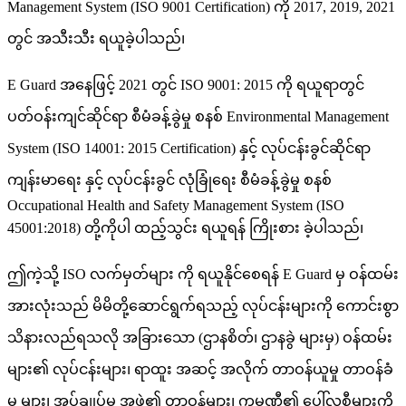
Management System (ISO 9001 Certification) ကို 2017, 2019, 2021
တွင် အသီးသီး ရယူခဲ့ပါသည်၊
E Guard အနေဖြင့် 2021 တွင် ISO 9001: 2015 ကို ရယူရာတွင်
ပတ်ဝန်းကျင်ဆိုင်ရာ စီမံခန့်ခွဲမှု စနစ် Environmental Management
System (ISO 14001: 2015 Certification) နှင့် လုပ်ငန်းခွင်ဆိုင်ရာ
ကျန်းမာရေး နှင့် လုပ်ငန်းခွင် လုံခြုံရေး စီမံခန့်ခွဲမှု စနစ်
Occupational Health and Safety Management System (ISO
45001:2018) တို့ကိုပါ ထည့်သွင်း ရယူရန် ကြိုးစား ခဲ့ပါသည်၊
ဤကဲ့သို့ ISO လက်မှတ်များ ကို ရယူနိုင်စေရန် E Guard မှ ဝန်ထမ်း
အားလုံးသည် မိမိတို့ဆောင်ရွက်ရသည့် လုပ်ငန်းများကို ကောင်းစွာ
သိနားလည်ရသလို အခြားသော (ဌာနစိတ်၊ ဌာနခွဲ များမှ) ဝန်ထမ်း
များ၏ လုပ်ငန်းများ၊ ရာထူး အဆင့် အလိုက် တာဝန်ယူမှု တာဝန်ခံ
မှု များ၊ အုပ်ချုပ်မှု အဖွဲ့၏ တာဝန်များ၊ ကုမ္ပဏီ၏ ပေါ်လစီများကို